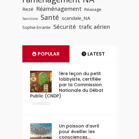
Réaménagement
Rezé
Réaxage
Santé
scandale_NA
Sanctions
Sécurité
trafic aérien
Sophie Errante
POPULAR
LATEST
1ère leçon du petit
lobbyiste, certifiée
par la Commission
Nationale du Débat
Public (CNDP)
14/09/2025
Un poisson d’avril
pour éveiller les
consciences….