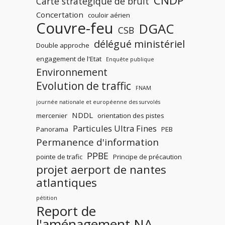
CNDP
Carte stratégique de bruit
Concertation
couloir aérien
Couvre-feu
DGAC
CSB
délégué ministériel
Double approche
engagement de l'Etat
Enquête publique
Environnement
Evolution de traffic
FNAM
journée nationale et européenne des survolés
NDDL
mercenier
orientation des pistes
Particules Ultra Fines
Panorama
PEB
Permanence d'information
PPBE
pointe de trafic
Principe de précaution
projet aerport de nantes
atlantiques
pétition
Report de
l'aménagement NA