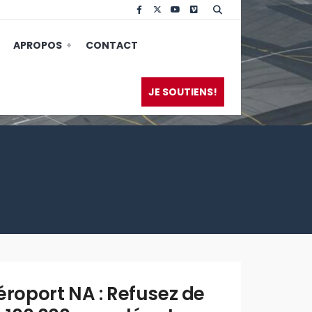
APROPOS
CONTACT
JE SOUTIENS!
WRITTEN
BY:
PAOLO
éroport NA : Refusez de
FERREIRA