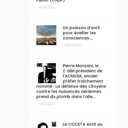
Public (CNDP)
14/09/2025
Un poisson d’avril
pour éveiller les
consciences….
02/04/2025
Pierre Monzani, le
Z ’ailé président de
l’ACNUSA, ancien
préfet fraîchement
nommé : La défense des citoyens
contre les nuisances aériennes
prend du plomb dans l’aile…
14/07/2025
Le COCETA écrit au