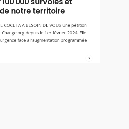
r 100 000 survolés et
12/02/2024
/
 de notre territoire
COMMENTS
(0)
E COCETA A BESOIN DE VOUS Une pétition
r Change.org depuis le 1er février 2024. Elle
 l’urgence face à l’augmentation programmée