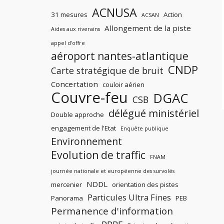
ACNUSA
31 mesures
Action
ACSAN
Allongement de la piste
Aides aux riverains
appel d'offre
aéroport nantes-atlantique
CNDP
Carte stratégique de bruit
Concertation
couloir aérien
Couvre-feu
DGAC
CSB
délégué ministériel
Double approche
engagement de l'Etat
Enquête publique
Environnement
Evolution de traffic
FNAM
journée nationale et européenne des survolés
NDDL
mercenier
orientation des pistes
Particules Ultra Fines
Panorama
PEB
Permanence d'information