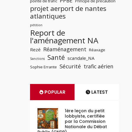
PPBE
pointe de trafic
Principe de précaution
projet aerport de nantes
atlantiques
pétition
Report de
l'aménagement NA
Réaménagement
Rezé
Réaxage
Santé
scandale_NA
Sanctions
Sécurité
trafic aérien
Sophie Errante
POPULAR
LATEST
1ère leçon du petit
lobbyiste, certifiée
par la Commission
Nationale du Débat