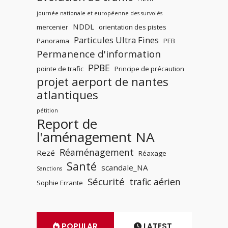
journée nationale et européenne des survolés
NDDL
mercenier
orientation des pistes
Particules Ultra Fines
Panorama
PEB
Permanence d'information
PPBE
pointe de trafic
Principe de précaution
projet aerport de nantes
atlantiques
pétition
Report de
l'aménagement NA
Réaménagement
Rezé
Réaxage
Santé
scandale_NA
Sanctions
Sécurité
trafic aérien
Sophie Errante
POPULAR
LATEST