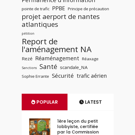
Permanence d'information
PPBE
pointe de trafic
Principe de précaution
projet aerport de nantes
atlantiques
pétition
Report de
l'aménagement NA
Réaménagement
Rezé
Réaxage
Santé
scandale_NA
Sanctions
Sécurité
trafic aérien
Sophie Errante
POPULAR
LATEST
1ère leçon du petit
lobbyiste, certifiée
par la Commission