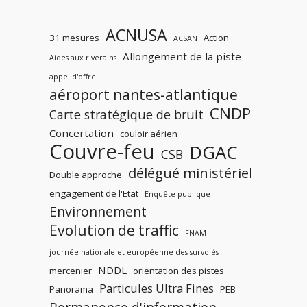
ACNUSA
31 mesures
Action
ACSAN
Allongement de la piste
Aides aux riverains
appel d'offre
aéroport nantes-atlantique
CNDP
Carte stratégique de bruit
Concertation
couloir aérien
Couvre-feu
DGAC
CSB
délégué ministériel
Double approche
engagement de l'Etat
Enquête publique
Environnement
Evolution de traffic
FNAM
journée nationale et européenne des survolés
NDDL
mercenier
orientation des pistes
Particules Ultra Fines
Panorama
PEB