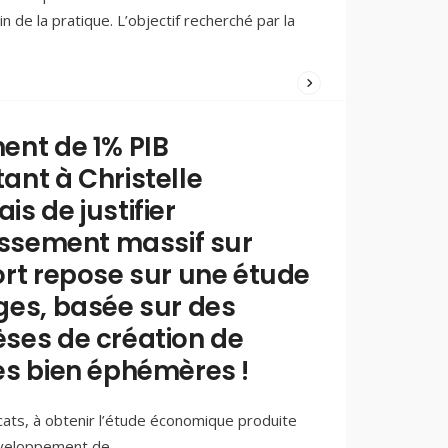
n de la pratique. L’objectif recherché par la
WRITTEN
BY:
PAOLO
ent de 1% PIB
FERREIRA
ant à Christelle
21/03/2025
/
s de justifier
COMMENTS
(0)
tissement massif sur
ort repose sur une étude
ges, basée sur des
ses de création de
es bien éphémères !
ats, à obtenir l’étude économique produite
développement de
...