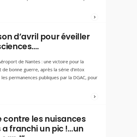
WRITTEN
BY:
PAOLO
on d’avril pour éveiller
FERREIRA
sciences….
02/04/2025
/
COMMENTS
(0)
éroport de Nantes : une victoire pour la
t de bonne guerre, après la série d’intox
 les permanences publiques par la DGAC, pour
WRITTEN
BY:
PAOLO
e contre les nuisances
FERREIRA
 a franchi un pic !…un
30/03/2025
/
COMMENTS