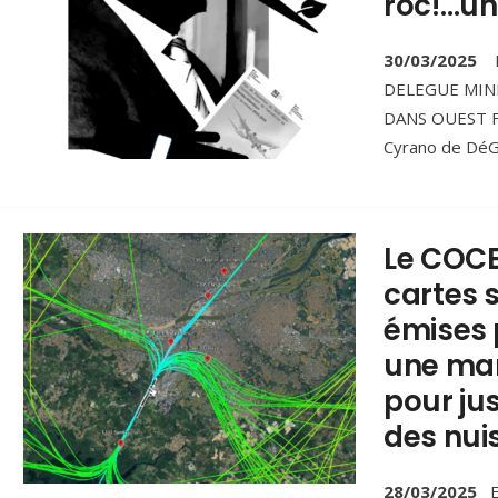
roc!…un
30/03/2025
L
DELEGUE MIN
DANS OUEST FR
Cyrano de DéGA
Le COCE
cartes 
émises 
une man
pour jus
des nui
28/03/2025
E