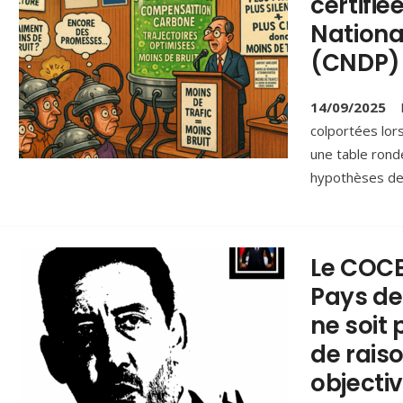
certifi
Nationa
(CNDP)
14/09/2025
D
colportées lor
une table rond
hypothèses de 
Le COCE
Pays de 
ne soit 
de rais
objecti