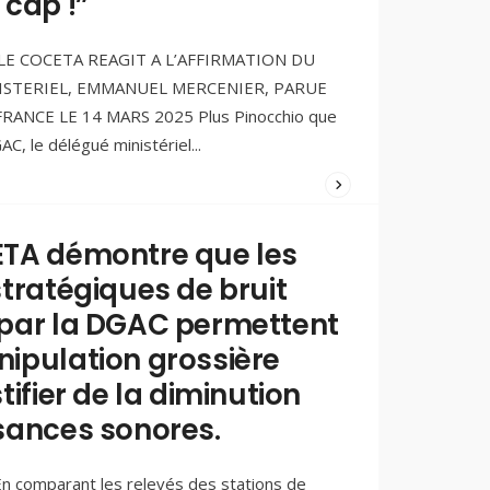
 cap !”
(0)
E COCETA REAGIT A L’AFFIRMATION DU
ISTERIEL, EMMANUEL MERCENIER, PARUE
ANCE LE 14 MARS 2025 Plus Pinocchio que
C, le délégué ministériel
...
WRITTEN
BY:
PAOLO
TA démontre que les
FERREIRA
stratégiques de bruit
28/03/2025
/
par la DGAC permettent
COMMENTS
(1)
ipulation grossière
tifier de la diminution
sances sonores.
n comparant les relevés des stations de