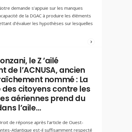
otre demande s’appuie sur les manques
incapacité de la DGAC à produire les éléments
ettant d’évaluer les hypothèses sur lesquelles
WRITTEN
BY:
PAOLO
onzani, le Z ’ailé
FERREIRA
nt de l’ACNUSA, ancien
14/07/2025
/
fraîchement nommé : La
COMMENTS
(0)
 des citoyens contre les
es aériennes prend du
ans l’aile…
roit de réponse après l’article de Ouest-
Nantes-Atlantique est-il suffisamment respecté