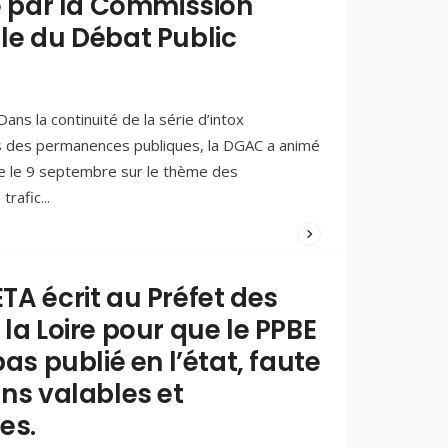
ée par la Commission
14/09/2025
/
le du Débat Public
COMMENTS
(0)
ans la continuité de la série d’intox
s des permanences publiques, la DGAC a animé
e le 9 septembre sur le thème des
trafic
...
WRITTEN
BY:
PAOLO
TA écrit au Préfet des
FERREIRA
la Loire pour que le PPBE
31/08/2025
/
pas publié en l’état, faute
COMMENTS
(0)
ons valables et
ves.