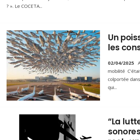
? ». Le COCETA
...
Un poiss
les con
02/04/2025
A
mobilité C’étai
colportée dans
qui
...
“La lutt
sonores