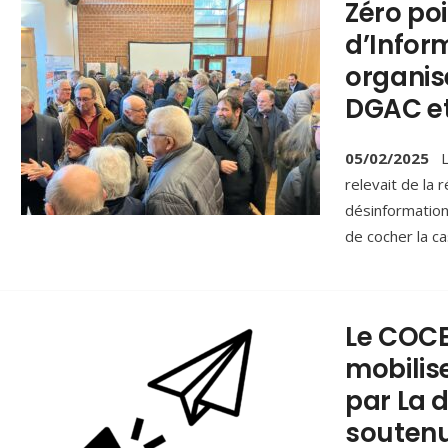
Zéro po
d’Infor
organisé
DGAC et
05/02/2025
L
relevait de la
désinformation 
de cocher la c
Le COCE
mobilise
par La 
soutenu