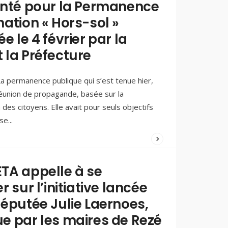
inté pour la Permanence
FERREIRA
mation « Hors-sol »
05/02/2025
/
e le 4 février par la
COMMENTS
(0)
 la Préfecture
a permanence publique qui s’est tenue hier,
 réunion de propagande, basée sur la
des citoyens. Elle avait pour seuls objectifs
ase
...
WRITTEN
BY:
PAOLO
TA appelle à se
FERREIRA
r sur l’initiative lancée
03/02/2025
/
députée Julie Laernoes,
COMMENTS
(0)
e par les maires de Rezé