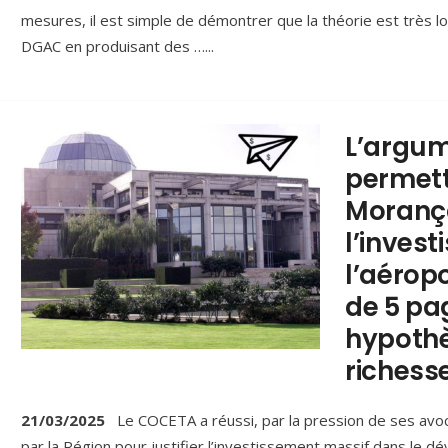
mesures, il est simple de démontrer que la théorie est très loi
DGAC en produisant des …
...
L’argum
permett
Morançai
l’inves
l’aérop
de 5 pa
hypothè
richess
21/03/2025
Le COCETA a réussi, par la pression de ses avoc
par la Région pour justifier l’investissement massif dans le 