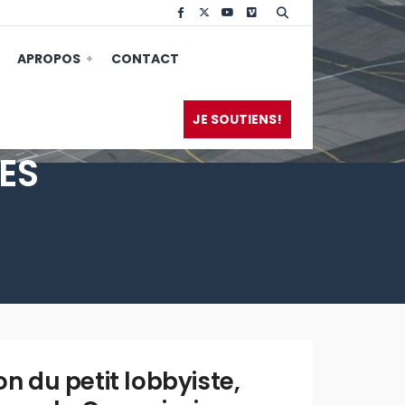
APROPOS
CONTACT
JE SOUTIENS!
ES
WRITTEN
BY:
PAOLO
on du petit lobbyiste,
FERREIRA