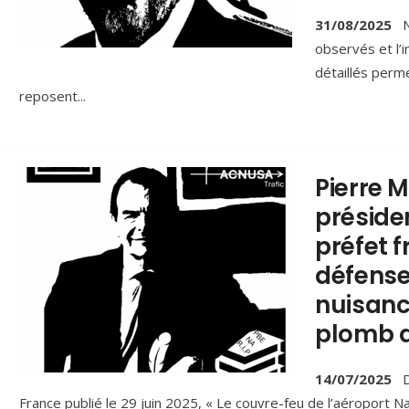
31/08/2025
N
observés et l’
détaillés perm
reposent
...
Pierre M
préside
préfet 
défense
nuisanc
plomb d
14/07/2025
D
France publié le 29 juin 2025, « Le couvre-feu de l’aéroport 