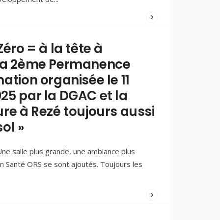
WRITTEN
BY:
PAOLO
Zéro = à la tête à
FERREIRA
.la 2ème Permanence
15/03/2025
/
ation organisée le 11
COMMENTS
(1)
25 par la DGAC et la
ure à Rezé toujours aussi
ol »
ne salle plus grande, une ambiance plus
 en Santé ORS se sont ajoutés. Toujours les
WRITTEN
BY:
PAOLO