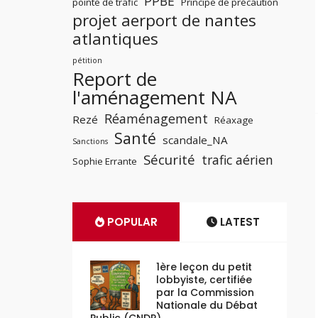
PPBE
pointe de trafic
Principe de précaution
projet aerport de nantes
atlantiques
pétition
Report de
l'aménagement NA
Réaménagement
Rezé
Réaxage
Santé
scandale_NA
Sanctions
Sécurité
trafic aérien
Sophie Errante
POPULAR
LATEST
1ère leçon du petit
lobbyiste, certifiée
par la Commission
Nationale du Débat