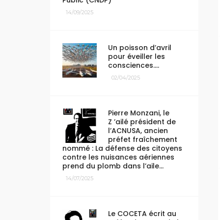
Public (CNDP)
14/09/2025
Un poisson d’avril
pour éveiller les
consciences….
02/04/2025
Pierre Monzani, le
Z ’ailé président de
l’ACNUSA, ancien
préfet fraîchement
nommé : La défense des citoyens
contre les nuisances aériennes
prend du plomb dans l’aile…
14/07/2025
Le COCETA écrit au