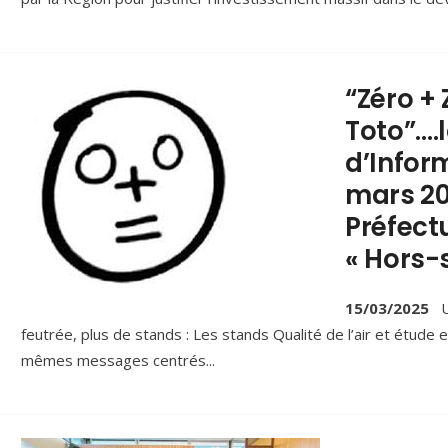
“Zéro + 
Toto”…
d’Inform
mars 20
Préfect
« Hors-s
15/03/2025
U
feutrée, plus de stands : Les stands Qualité de l’air et étude
mêmes messages centrés
...