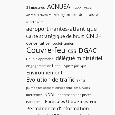
ACNUSA
31 mesures
Action
ACSAN
Allongement de la piste
Aides aux riverains
appel d'offre
aéroport nantes-atlantique
CNDP
Carte stratégique de bruit
Concertation
couloir aérien
Couvre-feu
DGAC
CSB
délégué ministériel
Double approche
engagement de l'Etat
Enquête publique
Environnement
Evolution de traffic
FNAM
journée nationale et européenne des survolés
NDDL
mercenier
orientation des pistes
Particules Ultra Fines
Panorama
PEB
Permanence d'information