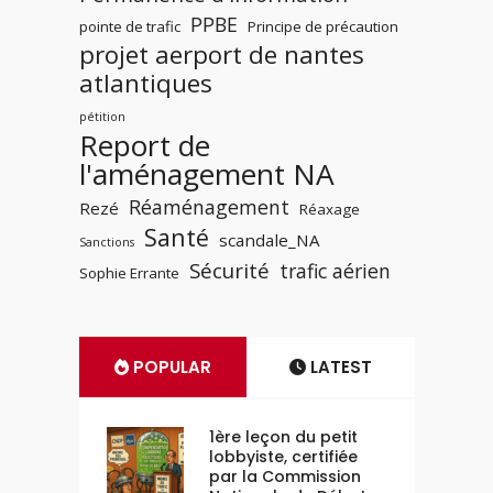
PPBE
pointe de trafic
Principe de précaution
projet aerport de nantes
atlantiques
pétition
Report de
l'aménagement NA
Réaménagement
Rezé
Réaxage
Santé
scandale_NA
Sanctions
Sécurité
trafic aérien
Sophie Errante
POPULAR
LATEST
1ère leçon du petit
lobbyiste, certifiée
par la Commission