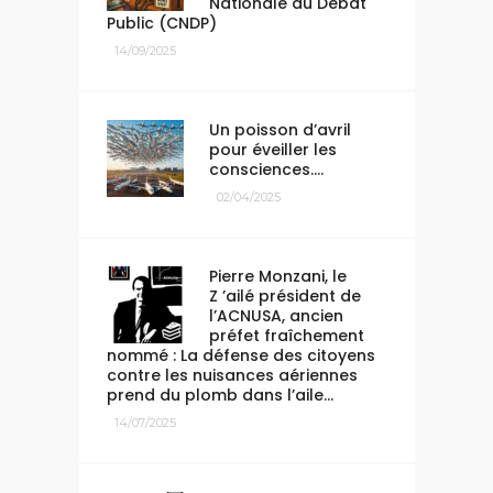
Nationale du Débat
Public (CNDP)
14/09/2025
Un poisson d’avril
pour éveiller les
consciences….
02/04/2025
Pierre Monzani, le
Z ’ailé président de
l’ACNUSA, ancien
préfet fraîchement
nommé : La défense des citoyens
contre les nuisances aériennes
prend du plomb dans l’aile…
14/07/2025