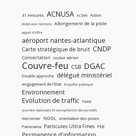
ACNUSA
31 mesures
Action
ACSAN
Allongement de la piste
Aides aux riverains
appel d'offre
aéroport nantes-atlantique
CNDP
Carte stratégique de bruit
Concertation
couloir aérien
Couvre-feu
DGAC
CSB
délégué ministériel
Double approche
engagement de l'Etat
Enquête publique
Environnement
Evolution de traffic
FNAM
journée nationale et européenne des survolés
NDDL
mercenier
orientation des pistes
Particules Ultra Fines
Panorama
PEB
Permanence d'information