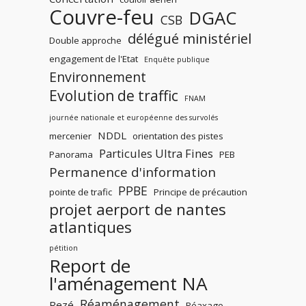
Couvre-feu
DGAC
CSB
délégué ministériel
Double approche
engagement de l'Etat
Enquête publique
Environnement
Evolution de traffic
FNAM
journée nationale et européenne des survolés
NDDL
mercenier
orientation des pistes
Particules Ultra Fines
Panorama
PEB
Permanence d'information
PPBE
pointe de trafic
Principe de précaution
projet aerport de nantes
atlantiques
pétition
Report de
l'aménagement NA
Réaménagement
Rezé
Réaxage