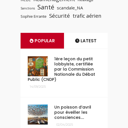
Santé
scandale_NA
Sanctions
Sécurité
trafic aérien
Sophie Errante
POPULAR
LATEST
1ère leçon du petit
lobbyiste, certifiée
par la Commission
Nationale du Débat
Public (CNDP)
14/09/2025
Un poisson d’avril
pour éveiller les
consciences….
02/04/2025