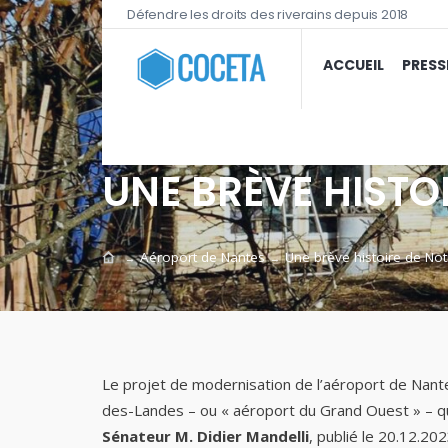
Défendre les droits des riverains depuis 2018
ACCUEIL
PRESS
UNE BRÈVE HIST
Aéroport de Nantes
Une brève histoire de N
→
→
Le projet de modernisation de l’aéroport de Nante
des-Landes – ou « aéroport du Grand Ouest » – qu
Sénateur M. Didier Mandelli
, publié le 20.12.202