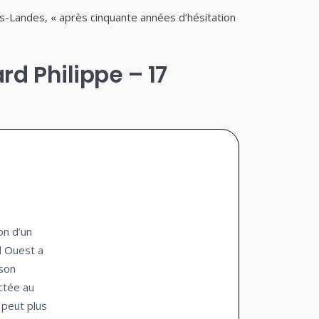
-Landes, « après cinquante années d’hésitation
rd Philippe – 17
ion d’un
d Ouest a
 son
ctée au
 peut plus