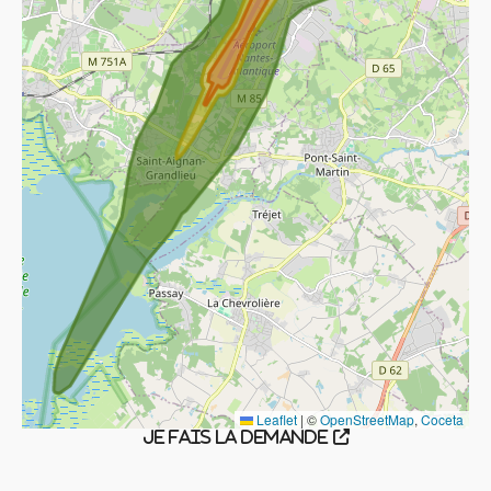
Leaflet
|
©
OpenStreetMap
,
Coceta
Je fais la demande