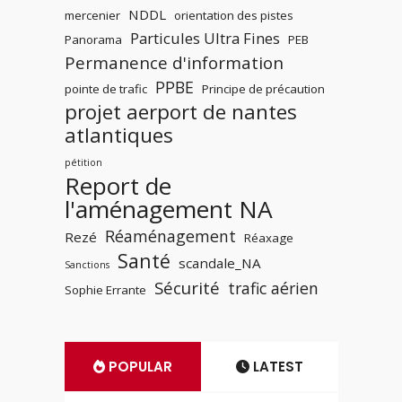
NDDL
mercenier
orientation des pistes
Particules Ultra Fines
Panorama
PEB
Permanence d'information
PPBE
pointe de trafic
Principe de précaution
projet aerport de nantes
atlantiques
pétition
Report de
l'aménagement NA
Réaménagement
Rezé
Réaxage
Santé
scandale_NA
Sanctions
Sécurité
trafic aérien
Sophie Errante
POPULAR
LATEST