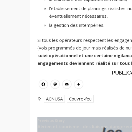
l’établissement de plannings réalistes in
éventuellement nécessaires,
la gestion des intempéries.
Si tous les opérateurs respectent les engag
(vols programmés de jour mais réalisés de nuit
suivi opérationnel et une certaine vigilanc
engagements deviennent réalité sur tous l
Public
Facebook
Mastodon
Email
Partager
ACNUSA
Couvre-feu
Previous Story
Aérien et tourisme : des liaisons dangereu