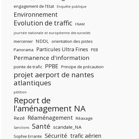
engagement de l'Etat
Enquête publique
Environnement
Evolution de traffic
FNAM
journée nationale et européenne des survolés
NDDL
mercenier
orientation des pistes
Particules Ultra Fines
Panorama
PEB
Permanence d'information
PPBE
pointe de trafic
Principe de précaution
projet aerport de nantes
atlantiques
pétition
Report de
l'aménagement NA
Réaménagement
Rezé
Réaxage
Santé
scandale_NA
Sanctions
Sécurité
trafic aérien
Sophie Errante