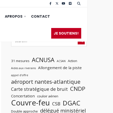
APROPOS
CONTACT
JE SOUTIENS!
ACNUSA
31 mesures
Action
ACSAN
Allongement de la piste
Aides aux riverains
appel d'offre
aéroport nantes-atlantique
CNDP
Carte stratégique de bruit
Concertation
couloir aérien
Couvre-feu
DGAC
CSB
délégué ministériel
Double approche