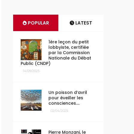
POPULAR
LATEST
1ère leçon du petit
lobbyiste, certifiée
par la Commission
Nationale du Débat
Public (CNDP)
14/09/2025
Un poisson d’avril
pour éveiller les
consciences….
02/04/2025
Pierre Monzani, le