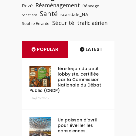
Réaménagement
Rezé
Réaxage
Santé
scandale_NA
Sanctions
Sécurité
trafic aérien
Sophie Errante
POPULAR
LATEST
1ère leçon du petit
lobbyiste, certifiée
par la Commission
Nationale du Débat
Public (CNDP)
14/09/2025
Un poisson d’avril
pour éveiller les
consciences….