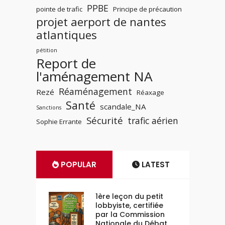
PPBE
pointe de trafic
Principe de précaution
projet aerport de nantes
atlantiques
pétition
Report de
l'aménagement NA
Réaménagement
Rezé
Réaxage
Santé
scandale_NA
Sanctions
Sécurité
trafic aérien
Sophie Errante
POPULAR
LATEST
1ère leçon du petit
lobbyiste, certifiée
par la Commission
Nationale du Débat