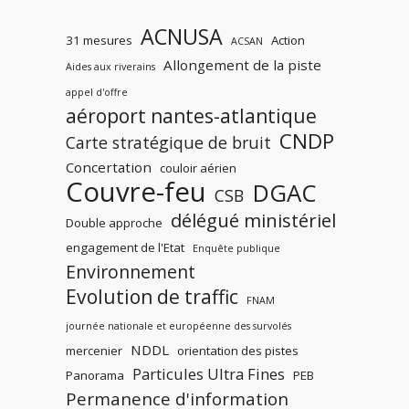
ACNUSA
31 mesures
Action
ACSAN
Allongement de la piste
Aides aux riverains
appel d'offre
aéroport nantes-atlantique
CNDP
Carte stratégique de bruit
Concertation
couloir aérien
Couvre-feu
DGAC
CSB
délégué ministériel
Double approche
engagement de l'Etat
Enquête publique
Environnement
Evolution de traffic
FNAM
journée nationale et européenne des survolés
NDDL
mercenier
orientation des pistes
Particules Ultra Fines
Panorama
PEB
Permanence d'information