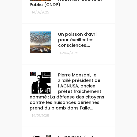
Public (CNDP)
14/09/2025
Un poisson d’avril
pour éveiller les
consciences….
02/04/2025
Pierre Monzani, le
Z ’ailé président de
l’ACNUSA, ancien
préfet fraîchement
nommé : La défense des citoyens
contre les nuisances aériennes
prend du plomb dans l’aile…
14/07/2025