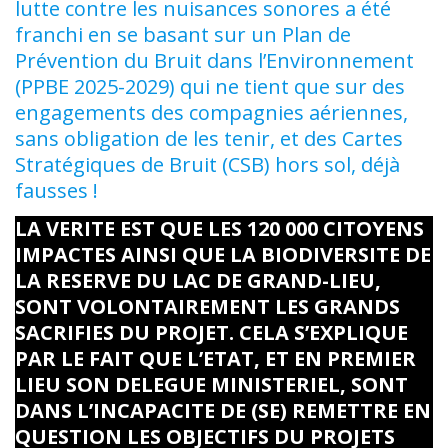
lutte contre les nuisances sonores a été
franchi en se basant sur un Plan de
Prévention du Bruit dans l’Environnement
(PPBE 2025-2029) qui ne tient que sur des
engagements des compagnies aériennes,
sans obligation de les tenir, et des Cartes
Stratégiques de Bruit (CSB) hors sol, déjà
fausses !
LA VERITE EST QUE LES 120 000 CITOYENS
IMPACTES AINSI QUE LA BIODIVERSITE DE
LA RESERVE DU LAC DE GRAND-LIEU,
SONT VOLONTAIREMENT LES GRANDS
SACRIFIES DU PROJET. CELA S’EXPLIQUE
PAR LE FAIT QUE L’ETAT, ET EN PREMIER
LIEU SON DELEGUE MINISTERIEL, SONT
DANS L’INCAPACITE DE (SE) REMETTRE EN
QUESTION LES OBJECTIFS DU PROJETS