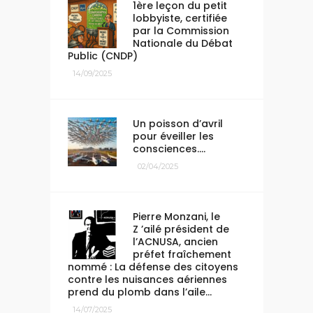
1ère leçon du petit
lobbyiste, certifiée
par la Commission
Nationale du Débat
Public (CNDP)
14/09/2025
Un poisson d’avril
pour éveiller les
consciences….
02/04/2025
Pierre Monzani, le
Z ’ailé président de
l’ACNUSA, ancien
préfet fraîchement
nommé : La défense des citoyens
contre les nuisances aériennes
prend du plomb dans l’aile…
14/07/2025