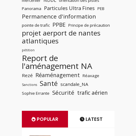
NDDL
mercenier
orientation des pistes
Particules Ultra Fines
Panorama
PEB
Permanence d'information
PPBE
pointe de trafic
Principe de précaution
projet aerport de nantes
atlantiques
pétition
Report de
l'aménagement NA
Réaménagement
Rezé
Réaxage
Santé
scandale_NA
Sanctions
Sécurité
trafic aérien
Sophie Errante
POPULAR
LATEST