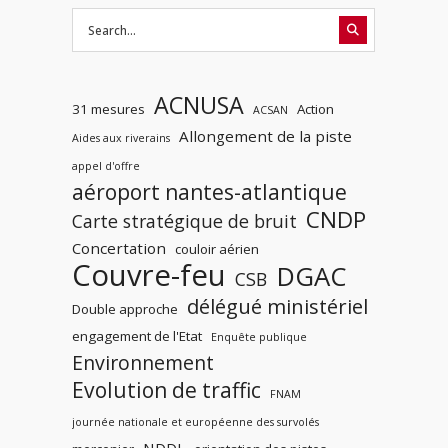
ACNUSA
31 mesures
Action
ACSAN
Allongement de la piste
Aides aux riverains
appel d'offre
aéroport nantes-atlantique
CNDP
Carte stratégique de bruit
Concertation
couloir aérien
Couvre-feu
DGAC
CSB
délégué ministériel
Double approche
engagement de l'Etat
Enquête publique
Environnement
Evolution de traffic
FNAM
journée nationale et européenne des survolés