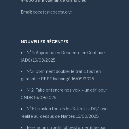
44860 Saint-Aignan de Grand Lieu
Email:
coceta@coceta.org
NOUVELLES RÉCENTES
N°4: Approche en Descente en Continue
(ADC)
16/09/2025
N°3: Comment doubler le trafic tout en
gardant le PPBE inchangé
16/09/2025
N°2: Faire entendre nos voix – un défi pour
CNDB
16/09/2025
N°1: Un avion toutes les 3-4 min – Déjà une
réalité au-dessus de Nantes
16/09/2025
1ère leçon du petit lobbyiste, certifiée par