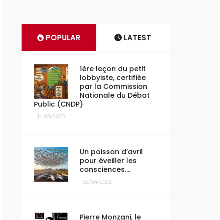
POPULAR
LATEST
1ère leçon du petit
lobbyiste, certifiée
par la Commission
Nationale du Débat
Public (CNDP)
14/09/2025
Un poisson d’avril
pour éveiller les
consciences….
02/04/2025
Pierre Monzani, le