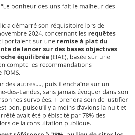
“Le bonheur des uns fait le malheur des
c a démarré son réquisitoire lors de
0 novembre 2024, concernant les
requêtes
-ci portaient sur une
remise à plat du
nte de lancer sur des bases objectives
roche équilibrée
(EIAE), basée sur une
en compte les recommandations
e l’OMS.
r des autres…., puis il enchaîne sur un
me-des-Landes, sans jamais évoquer dans son
rsonnes survolées. Il prendra soin de justifier
st bon, puisqu’il y a moins d’avions la nuit et
arrêté avait été plébiscité par 78% des
ors de la consultation publique.
nt référence à 78%, au lieu de citer les