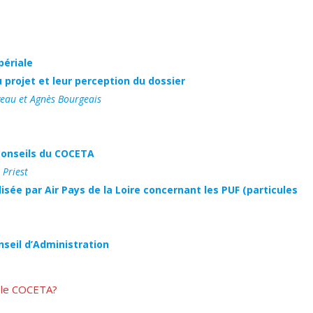
périale
 projet et leur perception du dossier
veau et Agnès Bourgeais
 conseils du COCETA
Priest
sée par Air Pays de la Loire concernant les PUF (particules
seil d’Administration
r le COCETA?