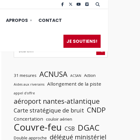
APROPOS
CONTACT
JE SOUTIENS!
ACNUSA
31 mesures
Action
ACSAN
Allongement de la piste
Aides aux riverains
appel d'offre
aéroport nantes-atlantique
CNDP
Carte stratégique de bruit
Concertation
couloir aérien
Couvre-feu
DGAC
CSB
délégué ministériel
Double approche