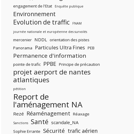
engagement de l'Etat
Enquête publique
Environnement
Evolution de traffic
FNAM
journée nationale et européenne des survolés
NDDL
mercenier
orientation des pistes
Particules Ultra Fines
Panorama
PEB
Permanence d'information
PPBE
pointe de trafic
Principe de précaution
projet aerport de nantes
atlantiques
pétition
Report de
l'aménagement NA
Réaménagement
Rezé
Réaxage
Santé
scandale_NA
Sanctions
Sécurité
trafic aérien
Sophie Errante