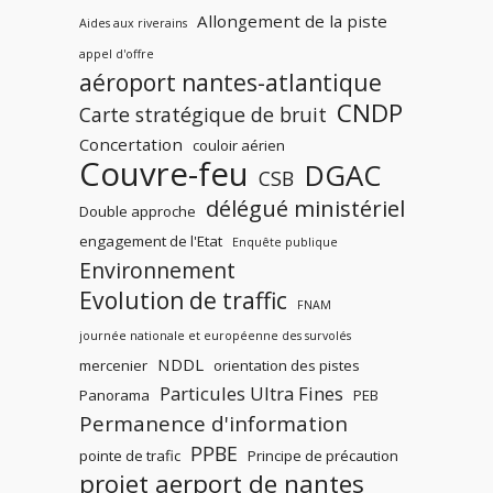
Allongement de la piste
Aides aux riverains
appel d'offre
aéroport nantes-atlantique
CNDP
Carte stratégique de bruit
Concertation
couloir aérien
Couvre-feu
DGAC
CSB
délégué ministériel
Double approche
engagement de l'Etat
Enquête publique
Environnement
Evolution de traffic
FNAM
journée nationale et européenne des survolés
NDDL
mercenier
orientation des pistes
Particules Ultra Fines
Panorama
PEB
Permanence d'information
PPBE
pointe de trafic
Principe de précaution
projet aerport de nantes