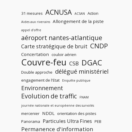
ACNUSA
31 mesures
Action
ACSAN
Allongement de la piste
Aides aux riverains
appel d'offre
aéroport nantes-atlantique
CNDP
Carte stratégique de bruit
Concertation
couloir aérien
Couvre-feu
DGAC
CSB
délégué ministériel
Double approche
engagement de l'Etat
Enquête publique
Environnement
Evolution de traffic
FNAM
journée nationale et européenne des survolés
NDDL
mercenier
orientation des pistes
Particules Ultra Fines
Panorama
PEB
Permanence d'information