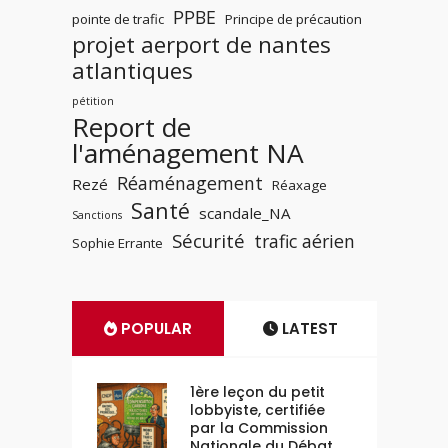
PPBE
pointe de trafic
Principe de précaution
projet aerport de nantes
atlantiques
pétition
Report de
l'aménagement NA
Réaménagement
Rezé
Réaxage
Santé
scandale_NA
Sanctions
Sécurité
trafic aérien
Sophie Errante
POPULAR
LATEST
1ère leçon du petit
lobbyiste, certifiée
par la Commission
Nationale du Débat