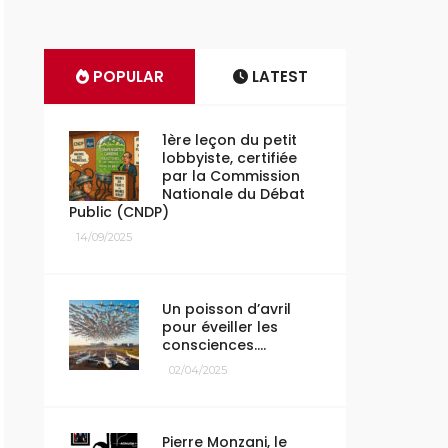
POPULAR
LATEST
1ère leçon du petit
lobbyiste, certifiée
par la Commission
Nationale du Débat
Public (CNDP)
14/09/2025
Un poisson d’avril
pour éveiller les
consciences….
02/04/2025
Pierre Monzani, le