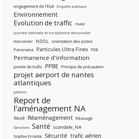
engagement de l'Etat
Enquête publique
Environnement
Evolution de traffic
FNAM
journée nationale et européenne des survolés
NDDL
mercenier
orientation des pistes
Particules Ultra Fines
Panorama
PEB
Permanence d'information
PPBE
pointe de trafic
Principe de précaution
projet aerport de nantes
atlantiques
pétition
Report de
l'aménagement NA
Réaménagement
Rezé
Réaxage
Santé
scandale_NA
Sanctions
Sécurité
trafic aérien
Sophie Errante