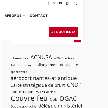
APROPOS
CONTACT
JE SOUTIENS!
ACNUSA
31 mesures
Action
ACSAN
Allongement de la piste
Aides aux riverains
appel d'offre
aéroport nantes-atlantique
CNDP
Carte stratégique de bruit
Concertation
couloir aérien
Couvre-feu
DGAC
CSB
délégué ministériel
Double approche