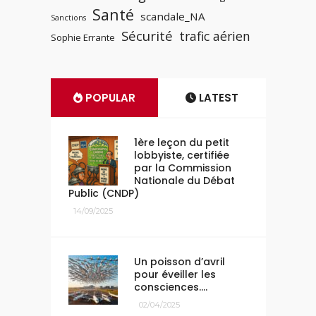
Santé
scandale_NA
Sanctions
Sécurité
trafic aérien
Sophie Errante
POPULAR
LATEST
1ère leçon du petit
lobbyiste, certifiée
par la Commission
Nationale du Débat
Public (CNDP)
14/09/2025
Un poisson d’avril
pour éveiller les
consciences….
02/04/2025