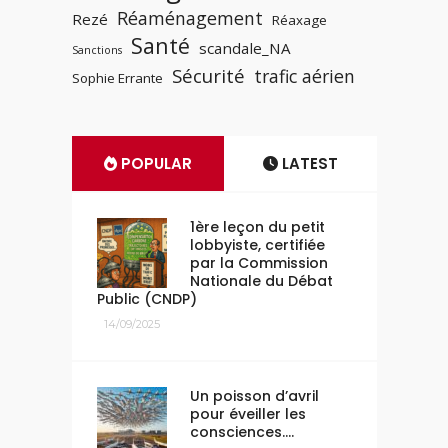
Réaménagement
Rezé
Réaxage
Santé
scandale_NA
Sanctions
Sécurité
trafic aérien
Sophie Errante
POPULAR
LATEST
1ère leçon du petit
lobbyiste, certifiée
par la Commission
Nationale du Débat
Public (CNDP)
14/09/2025
Un poisson d’avril
pour éveiller les
consciences….